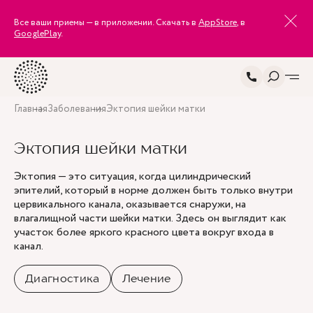
Все ваши приемы — в приложении. Скачать в
AppStore
, в
GooglePlay
.
Главная
Заболевания
Эктопия шейки матки
Эктопия шейки матки
Эктопия — это ситуация, когда цилиндрический
эпителий, который в норме должен быть только внутри
цервикального канала, оказывается снаружи, на
влагалищной части шейки матки. Здесь он выглядит как
участок более яркого красного цвета вокруг входа в
канал.
Диагностика
Лечение