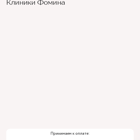
Клиники Фомина
Ведущие врачи региона
Современное экспертное оборудование
Контроль всех этапов лечения с помощью
ИИ
Привлечение федеральных экспертов
Премиальный уровень сервиса
Служба заботы о пациентах
Принимаем к оплате: