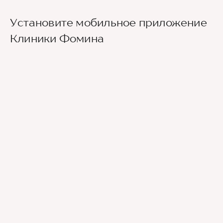
Установите мобильное приложение
Клиники Фомина
Ведущие врачи региона
Современное экспертное оборудование
Контроль всех этапов лечения с помощью
ИИ
Привлечение федеральных экспертов
Премиальный уровень сервиса
Служба заботы о пациентах