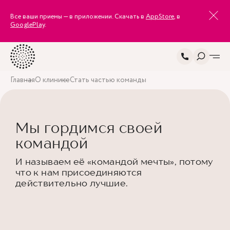
Все ваши приемы — в приложении. Скачать в
AppStore
, в
GooglePlay
.
Главная
О клинике
Стать частью команды
Мы гордимся своей
командой
И называем её «командой мечты», потому
что к нам присоединяются
действительно лучшие.