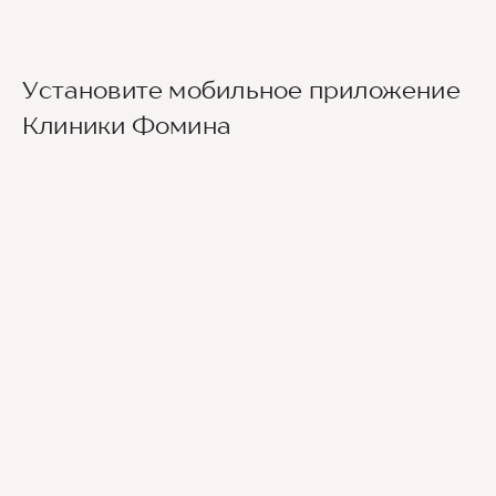
Установите мобильное приложение
Клиники Фомина
Ведущие врачи региона
Современное экспертное оборудование
Контроль всех этапов лечения с помощью
ИИ
Привлечение федеральных экспертов
Премиальный уровень сервиса
Служба заботы о пациентах