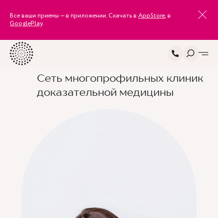
Все ваши приемы — в приложении. Скачать в
AppStore
, в
GooglePlay
.
Сеть многопрофильных клиник
доказательной медицины