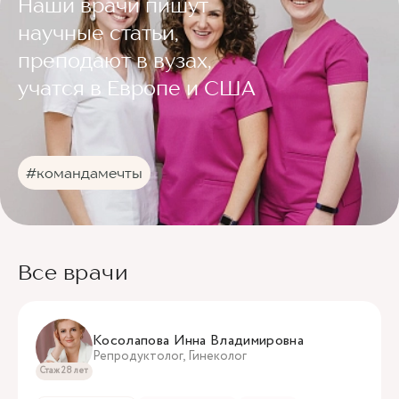
Наши врачи пишут
научные статьи,
преподают в вузах,
учатся в Европе и США
#командамечты
Все врачи
Косолапова Инна Владимировна
Репродуктолог, Гинеколог
Стаж 28 лет