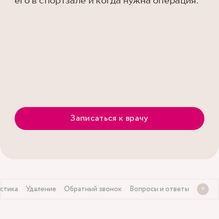
его в спортзале и когда нужна операция.
Записаться к врачу
стика
Удаление
Обратный звонок
Вопросы и ответы