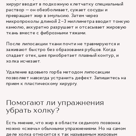
хирург вводит в подкожную клетчатку специальный
раствор — он обезболивает, сужает сосуды и
превращает жир в эмульсию. Затем через
микропроколы длиной 2–3 миллиметра вводит тонкую
канюлю, аккуратно разрушает и отсасывает жировую
ткань вместе с фиброзными тяжами.
После липосакции ткани почти не травмируются и
заживают быстро без образования рубцов. Когда
спадает отек, шея приобретает плавный контур, и
холка исчезает.
Удаление вдовьего горба методом липосакции
позволяет навсегда устранить дефект. Запишитесь на
прием к пластическому хирургу.
Помогают ли упражнения
убрать холку?
Есть мнение, что жир в области седьмого позвонка
можно «сжечь» обычными упражнениями. Но на самом
деле холка относится к так называемым жировым