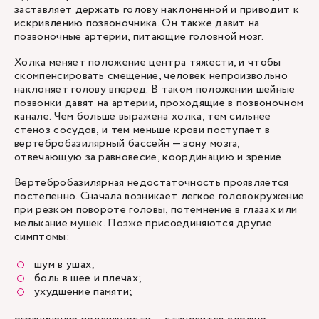
заставляет держать голову наклоненной и приводит к
искривлению позвоночника. Он также давит на
позвоночные артерии, питающие головной мозг.
Холка меняет положение центра тяжести, и чтобы
скомпенсировать смещение, человек непроизвольно
наклоняет голову вперед. В таком положении шейные
позвонки давят на артерии, проходящие в позвоночном
канале. Чем больше выражена холка, тем сильнее
стеноз сосудов, и тем меньше крови поступает в
вертебробазилярный бассейн — зону мозга,
отвечающую за равновесие, координацию и зрение.
Вертебробазилярная недостаточность проявляется
постепенно. Сначала возникает легкое головокружение
при резком повороте головы, потемнение в глазах или
мелькание мушек. Позже присоединяются другие
симптомы:
шум в ушах;
боль в шее и плечах;
ухудшение памяти;