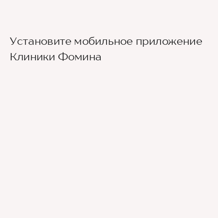
Установите мобильное приложение
Клиники Фомина
Ведущие врачи региона
Современное экспертное оборудование
Контроль всех этапов лечения с помощью
ИИ
Привлечение федеральных экспертов
Премиальный уровень сервиса
Служба заботы о пациентах