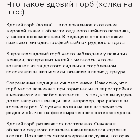
Что такое вдовий горб (холка на
шее)
Вдовий горб (холка) — это локальное скопление
жировой ткани в области седьмого шейного позвонка,
у самого основания шеи. В медицине это состояние
называют липодистрофией шейно-грудного отдела.
В прошлом вдовий горб часто наблюдали у пожилых
женщин, потерявших мужей. Считалось, что он
возникает из-за долгого сидения в сгорбленном
положении за шитьем или вязанием в период траура.
Современная медицина считает иначе. Известно, что
горб часто возникает при гормональных перестройках
в менопаузу и в любом возрасте — у тех, кто вынужден
долго напрягать мышцы шеи, например, при работе за
компьютером. У мужчин холка на шее встречается
редко и обычно на фоне выраженного остеохондроза.
Вдовий горб развивается постепенно. Сначала в
области седьмого позвонка накапливаются жировые
клетки. Появляется мягкая жировая подушка, которая