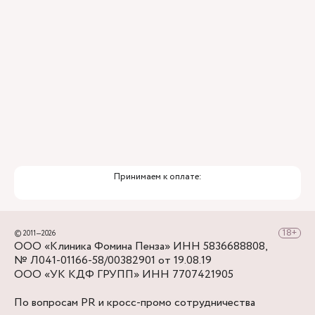
Премиальный уровень сервиса
Служба заботы о пациентах
Принимаем к оплате:
© 2011—2026
ООО «Клиника Фомина Пенза» ИНН 5836688808,
№ Л041-01166-58/00382901 от 19.08.19
ООО «УК КДФ ГРУПП» ИНН 7707421905
По вопросам PR и кросс-промо сотрудничества