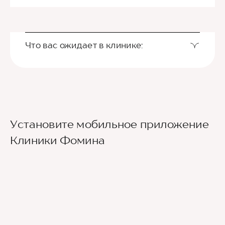
Что вас ожидает в клинике:
Установите мобильное приложение
Клиники Фомина
Ведущие врачи региона
Современное экспертное оборудование
Контроль всех этапов лечения с помощью
ИИ
Привлечение федеральных экспертов