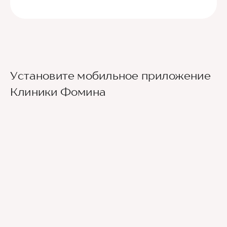
Установите мобильное приложение
Клиники Фомина
Ведущие врачи региона
Современное экспертное оборудование
Контроль всех этапов лечения с помощью
ИИ
Привлечение федеральных экспертов
Премиальный уровень сервиса
Служба заботы о пациентах