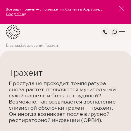
Все ваши приемы — в приложении. Скачать в
AppStore
, в
GooglePlay
.
Главная
Заболевания
Трахеит
Трахеит
Простуда не проходит, температура
снова растет, появляются мучительный
сухой кашель и боль за грудиной?
Возможно, так развивается воспаление
слизистой оболочки трахеи — трахеит.
Он иногда возникает после вирусной
респираторной инфекции (ОРВИ).