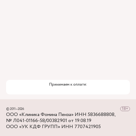
Привлечение федеральных экспертов
Премиальный уровень сервиса
Служба заботы о пациентах
Принимаем к оплате:
© 2011—2026
ООО «Клиника Фомина Пенза» ИНН 5836688808,
№ Л041-01166-58/00382901 от 19.08.19
ООО «УК КДФ ГРУПП» ИНН 7707421905