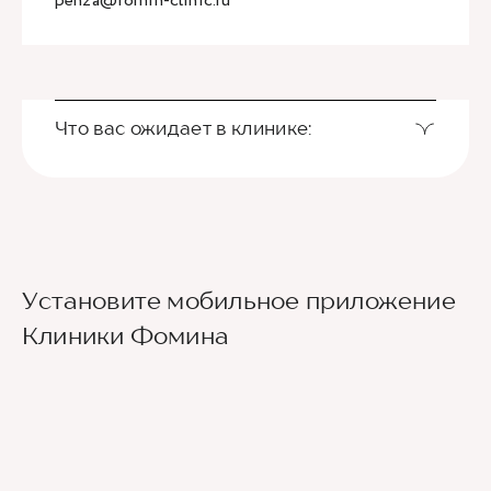
penza@fomin-clinic.ru
Что вас ожидает в клинике:
Установите мобильное приложение
Клиники Фомина
Ведущие врачи региона
Современное экспертное оборудование
Контроль всех этапов лечения с помощью
ИИ