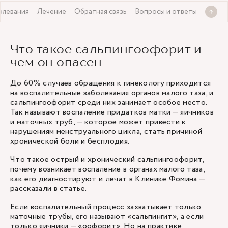
олевания
Лечение
Обратная связь
Вопросы и ответы
Что такое сальпингоофорит и
чем он опасен
До 60% случаев обращения к гинекологу приходится
на воспалительные заболевания органов малого таза, и
сальпингоофорит среди них занимает особое место.
Так называют воспаление придатков матки — яичников
и маточных труб, — которое может привести к
нарушениям менструального цикла, стать причиной
хронической боли и бесплодия.
Что такое острый и хронический сальпингоофорит,
почему возникает воспаление в органах малого таза,
как его диагностируют и лечат в Клинике Фомина —
рассказали в статье.
Если воспалительный процесс захватывает только
маточные трубы, его называют «сальпингит», а если
только яичники — «оофорит». Но на практике