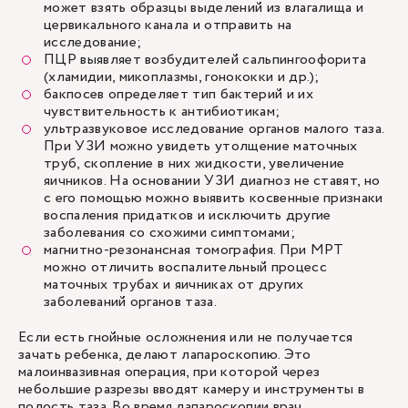
может взять образцы выделений из влагалища и
цервикального канала и отправить на
исследование;
ПЦР выявляет возбудителей сальпингоофорита
(хламидии, микоплазмы, гонококки и др.);
бакпосев определяет тип бактерий и их
чувствительность к антибиотикам;
ультразвуковое исследование органов малого таза.
При
УЗИ
можно увидеть утолщение маточных
труб, скопление в них жидкости, увеличение
яичников. На основании УЗИ диагноз не ставят, но
с его помощью можно выявить косвенные признаки
воспаления придатков и исключить другие
заболевания со схожими симптомами;
магнитно-резонансная томография. При МРТ
можно отличить воспалительный процесс
маточных трубах и яичниках от других
заболеваний органов таза.
Если есть гнойные осложнения или не получается
зачать ребенка, делают лапароскопию. Это
малоинвазивная операция, при которой через
небольшие разрезы вводят камеру и инструменты в
полость таза. Во время лапароскопии врач