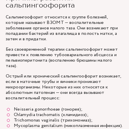
сальпингоофорита
Сальпингоофорит относится к группе болезней,
которые называют ВЗОМТ — воспалительные
заболевания органов малого таза. Они возникают при
попадании бактерий из влагалища в полость матки, а
затем и в придатки.
Без своевременной терапии сальпингоофорит может
привести к появлению тубоовариального абсцесса и
пельвиоперитонита (воспалению брюшины малого
таза).
Острый или хронический сальпингоофорит возникает,
если в маточные трубы и яичники проникают
микроорганизмы. Некоторые из них относятся к
абсолютным патогенам — они всегда вызывают
воспалительный процесс:
Neisseria gonorrhoeae (гонорея);
Chlamydia trachomatis (хламидиоз);
Trichomonas vaginalis (трихомониаз);
Mycoplasma genitalium (микоплазменная инфекция).