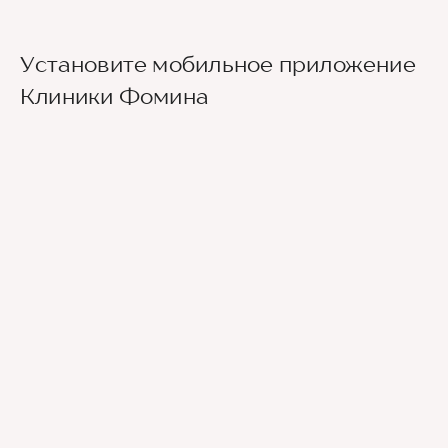
Установите мобильное приложение
Клиники Фомина
Ведущие врачи региона
Современное экспертное оборудование
Контроль всех этапов лечения с помощью
ИИ
Привлечение федеральных экспертов
Премиальный уровень сервиса
Служба заботы о пациентах