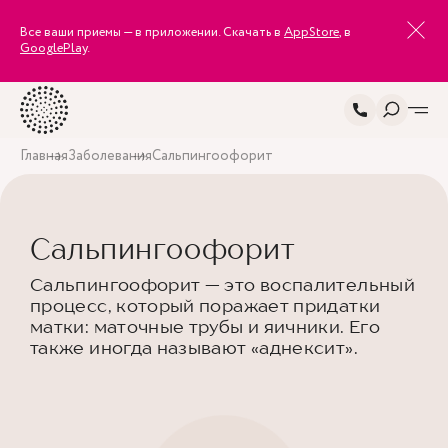
Все ваши приемы — в приложении. Скачать в
AppStore
, в
GooglePlay
.
Главная
Заболевания
Сальпингоофорит
Сальпингоофорит
Сальпингоофорит — это воспалительный
процесс, который поражает придатки
матки: маточные трубы и яичники. Его
также иногда называют «аднексит».