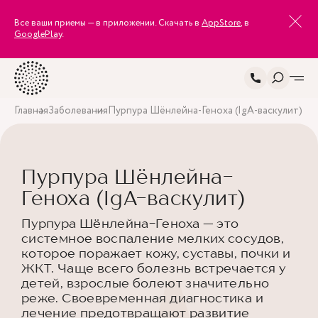
Все ваши приемы — в приложении. Скачать в
AppStore
, в
GooglePlay
.
Главная
Заболевания
Пурпура Шёнлейна-Геноха (IgA-васкулит)
Пурпура Шёнлейна-
Геноха (IgA-васкулит)
Пурпура Шёнлейна-Геноха — это
системное воспаление мелких сосудов,
которое поражает кожу, суставы, почки и
ЖКТ. Чаще всего болезнь встречается у
детей, взрослые болеют значительно
реже. Своевременная диагностика и
лечение предотвращают развитие