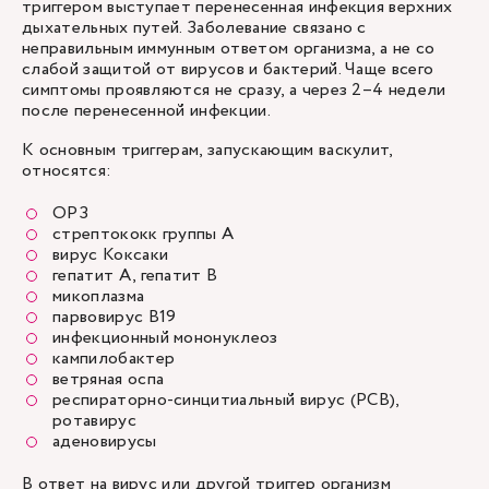
триггером выступает перенесенная инфекция верхних
дыхательных путей. Заболевание связано с
неправильным иммунным ответом организма, а не со
слабой защитой от вирусов и бактерий. Чаще всего
симптомы проявляются не сразу, а через 2–4 недели
после перенесенной инфекции.
К основным триггерам, запускающим васкулит,
относятся:
ОРЗ
стрептококк группы А
вирус Коксаки
гепатит А, гепатит В
микоплазма
парвовирус B19
инфекционный мононуклеоз
кампилобактер
ветряная оспа
респираторно-синцитиальный вирус (РСВ),
ротавирус
аденовирусы
В ответ на вирус или другой триггер организм