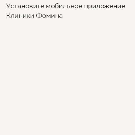
Установите мобильное приложение
Клиники Фомина
Ведущие врачи региона
Современное экспертное оборудование
Контроль всех этапов лечения с помощью
ИИ
Привлечение федеральных экспертов
Премиальный уровень сервиса
Служба заботы о пациентах