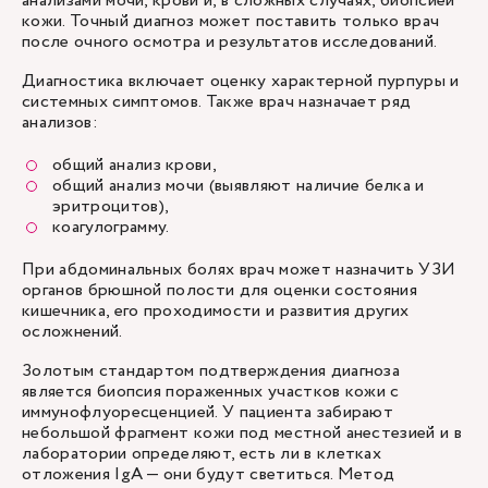
анализами мочи, крови и, в сложных случаях, биопсией
кожи. Точный диагноз может поставить только врач
после очного осмотра и результатов исследований.
Диагностика включает оценку характерной пурпуры и
системных симптомов. Также врач назначает ряд
анализов:
общий анализ крови,
общий анализ мочи (выявляют наличие белка и
эритроцитов),
коагулограмму.
При абдоминальных болях врач может назначить УЗИ
органов брюшной полости для оценки состояния
кишечника, его проходимости и развития других
осложнений.
Золотым стандартом подтверждения диагноза
является биопсия пораженных участков кожи с
иммунофлуоресценцией. У пациента забирают
небольшой фрагмент кожи под местной анестезией и в
лаборатории определяют, есть ли в клетках
отложения IgA — они будут светиться. Метод