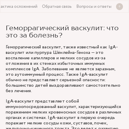
актика осложнений
Обратная связь
Вопросы и ответы
Геморрагический васкулит: что
это за болезнь?
Геморрагический васкулит, также известный как IgA-
васкулит или пурпура Шёнлейна-Геноха — это
воспаление капилляров и мелких сосудов из-за
отложения в их стенках избыточных иммунных
комплексов IgA. Заболевание не является заразным,
это аутоиммунный процесс. Также IgA-васкулит
обычно не представляет серьезной опасности:
большинство детей выздоравливают самостоятельно
без лечения.
IgA-васкулит представляет собой
иммуноопосредованный васкулит, характеризующийся
поражением мелких кровеносных сосудов в различных
органах и системах. IgA-васкулит в первую очередь
поражает мелкие сосуды кожи, суставов, почек,
желудочно-кишечного тракта. Это ведет к развитию