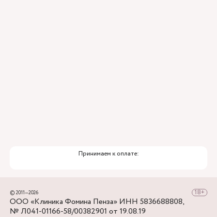
ИИ
Привлечение федеральных экспертов
Премиальный уровень сервиса
Служба заботы о пациентах
Принимаем к оплате:
© 2011—2026
ООО «Клиника Фомина Пенза» ИНН 5836688808,
№ Л041-01166-58/00382901 от 19.08.19