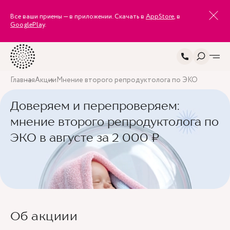
Все ваши приемы — в приложении. Скачать в
AppStore
, в
GooglePlay
.
Главная
Акции
Мнение второго репродуктолога по ЭКО
Доверяем и перепроверяем:
мнение второго репродуктолога по
ЭКО в августе за 2 000 ₽
Об акциии