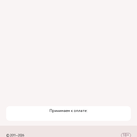
Контроль всех этапов лечения с помощью
ИИ
Привлечение федеральных экспертов
Премиальный уровень сервиса
Служба заботы о пациентах
Принимаем к оплате:
© 2011—2026