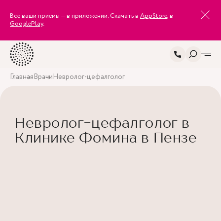
Все ваши приемы — в приложении. Скачать в
AppStore
, в
GooglePlay
.
Главная
Врачи
Невролог-цефалголог
Невролог-цефалголог в
Клинике Фомина в Пензе