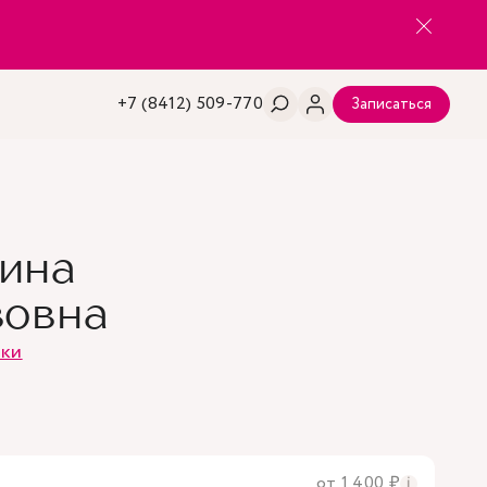
+7 (8412) 509-770
Записаться
ина
вовна
ики
от 1 400 ₽
i