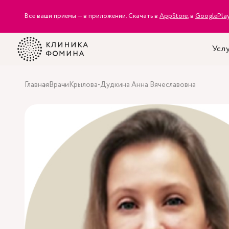
Все ваши приемы — в приложении. Скачать в
AppStore
, в
GooglePla
Услу
Главная
Врачи
Крылова-Дудкина Анна Вячеславовна