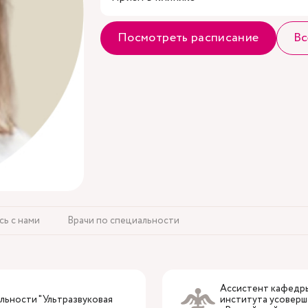
Посмотреть расписание
Вс
сь с нами
Врачи по специальности
Ассистент кафедры
льности "Ультразвуковая
института усовер