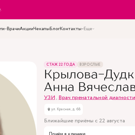
y
.
ги
Врачи
Акции
Чекапы
Блог
Контакты
Еще
СТАЖ 22 ГОДА
ВЗРОСЛЫЕ
Крылова-Дудк
Анна Вячесла
УЗИ
,
Врач пренатальной диагност
ул. Красная, д. 68
Ближайшие приёмы с 22 августа
Приём в клинике