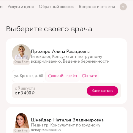
ом
Услуги и цены
Обратный звонок
Вопросы и ответы
Выберите своего врача
Прохиро Алина Рашидовна
Гинеколог, Консультант по грудному
вскармливанию, Ведение беременности
Стаж 5 лет
ул. Красная, д. 68
онлайн приём
в чате
с 9 августа
Записаться
oт 3 400 ₽
Шнейдер Наталья Владимировна
Педиатр, Консультант по грудному
вскармливанию
Стаж 9 лет