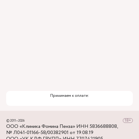
Привлечение федеральных экспертов
Премиальный уровень сервиса
Служба заботы о пациентах
Принимаем к оплате:
© 2011—2026
ООО «Клиника Фомина Пенза» ИНН 5836688808,
№ Л041-01166-58/00382901 от 19.08.19
ООО «УК КДФ ГРУПП» ИНН 7707421905