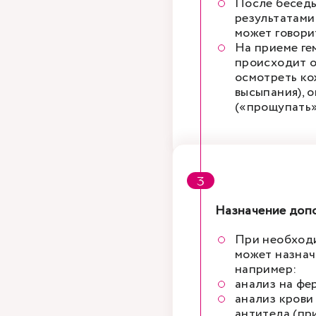
После беседы
результатами
может говори
На приеме гем
происходит о
осмотреть кож
высыпания), 
(«прощупать»
Назначение доп
При необходи
может назнач
например:
анализ на фе
анализ крови
антитела (пр