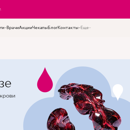
y
.
ги
Врачи
Акции
Чекапы
Блог
Контакты
Еще
зе
 крови