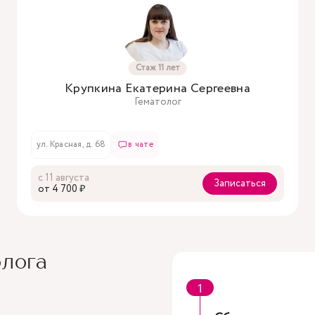
Стаж 11 лет
Крупкина Екатерина Сергеевна
Гематолог
ул. Красная, д. 68
в чате
с 11 августа
Записаться
oт 4 700 ₽
олога