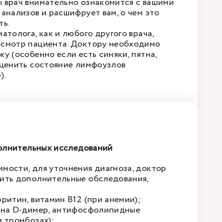
 врач внимательно ознакомится с вашими
 анализов и расшифрует вам, о чем это
ть.
атолога, как и любого другого врача,
смотр пациента. Доктору необходимо
у (особенно если есть синяки, пятна,
оценить состояние лимфоузлов
).
олнительных исследований
мости, для уточнения диагноза, доктор
ить дополнительные обследования,
рритин, витамин B12 (при анемии);
 на D-димер, антифосфолипидные
и тромбозах);