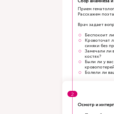
Сбор анамнеза и
Прием гематолога
Расскажем поэта
Врач задает воп
Беспокоит ли
Кровоточат л
синяки без п
Замечали ли 
костях?
Были ли у ва
кровопотере
Болели ли ва
Осмотр и интерп