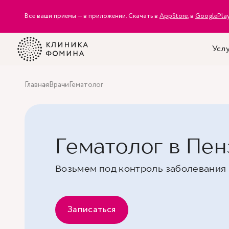
Все ваши приемы — в приложении. Скачать в
AppStore
, в
GooglePla
Услу
Главная
Врачи
Гематолог
Гематолог в Пен
Возьмем под контроль заболевания
Записаться